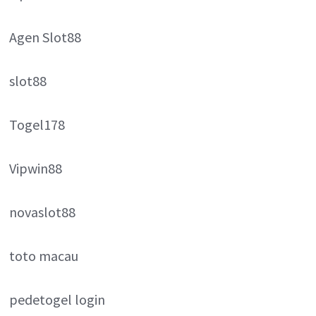
Agen Slot88
slot88
Togel178
Vipwin88
novaslot88
toto macau
pedetogel login