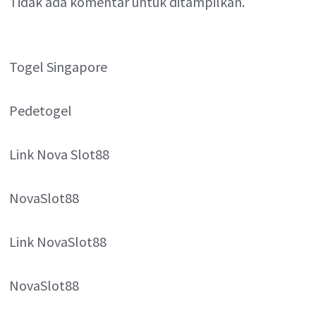
Tidak ada komentar untuk ditampilkan.
Togel Singapore
Pedetogel
Link Nova Slot88
NovaSlot88
Link NovaSlot88
NovaSlot88