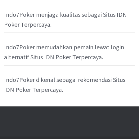
Indo7Poker menjaga kualitas sebagai
Situs IDN
Poker
Terpercaya.
Indo7Poker memudahkan pemain lewat login
alternatif Situs
IDN Poker
Terpercaya.
Indo7Poker dikenal sebagai rekomendasi
Situs
IDN Poker Terpercaya
.