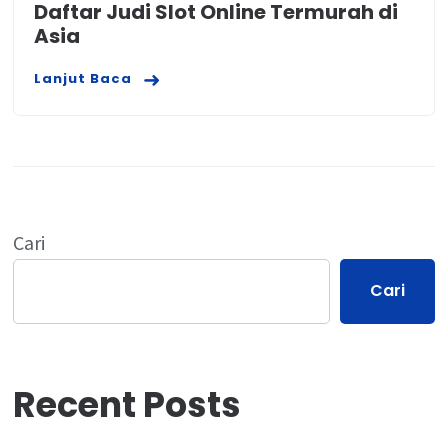
Daftar Judi Slot Online Termurah di
Asia
Lanjut Baca
Cari
Cari
Recent Posts