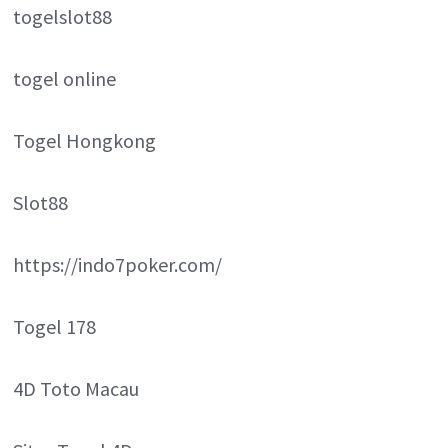
togelslot88
togel online
Togel Hongkong
Slot88
https://indo7poker.com/
Togel 178
4D Toto Macau