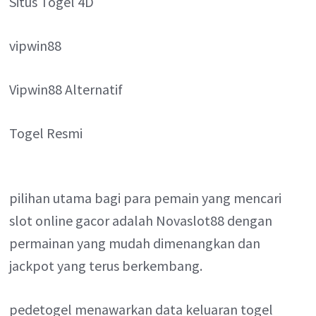
Situs Togel 4D
vipwin88
Vipwin88 Alternatif
Togel Resmi
pilihan utama bagi para pemain yang mencari
slot online gacor adalah
Novaslot88
dengan
permainan yang mudah dimenangkan dan
jackpot yang terus berkembang.
pedetogel
menawarkan data keluaran togel