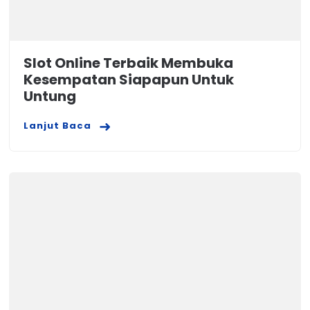
Slot Online Terbaik Membuka
Kesempatan Siapapun Untuk
Untung
Lanjut Baca