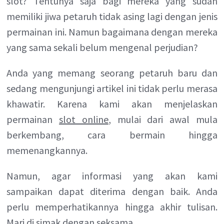
slot? Tentunya saja bagi mereka yang sudah
memiliki jiwa petaruh tidak asing lagi dengan jenis
permainan ini. Namun bagaimana dengan mereka
yang sama sekali belum mengenal perjudian?
Anda yang memang seorang petaruh baru dan
sedang mengunjungi artikel ini tidak perlu merasa
khawatir. Karena kami akan menjelaskan
permainan
slot online
, mulai dari awal mula
berkembang, cara bermain hingga
memenangkannya.
Namun, agar informasi yang akan kami
sampaikan dapat diterima dengan baik. Anda
perlu memperhatikannya hingga akhir tulisan.
Mari di simak dengan seksama.