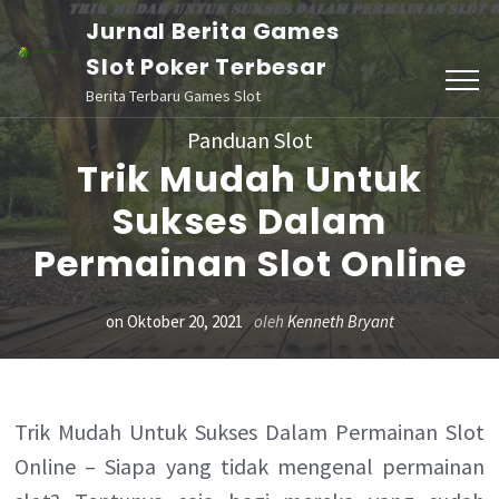
Lompat
Jurnal Berita Games
ke
Slot Poker Terbesar
konten
Berita Terbaru Games Slot
(Tekan
Panduan Slot
Enter)
Trik Mudah Untuk
Sukses Dalam
Permainan Slot Online
on
Oktober 20, 2021
oleh
Kenneth Bryant
Trik Mudah Untuk Sukses Dalam Permainan Slot
Online – Siapa yang tidak mengenal permainan