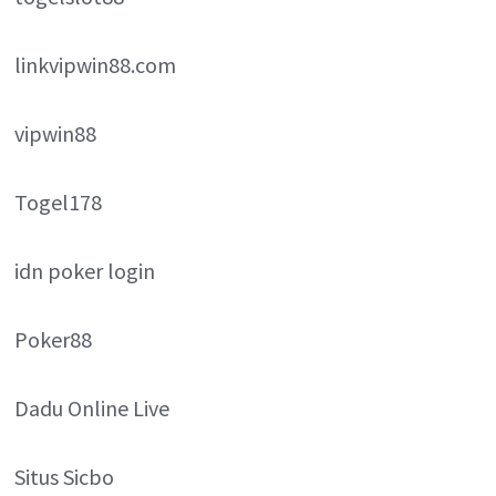
linkvipwin88.com
vipwin88
Togel178
idn poker login
Poker88
Dadu Online Live
Situs Sicbo