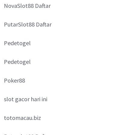
NovaSlot88 Daftar
PutarSlot88 Daftar
Pedetogel
Pedetogel
Poker88
slot gacor hari ini
totomacau.biz