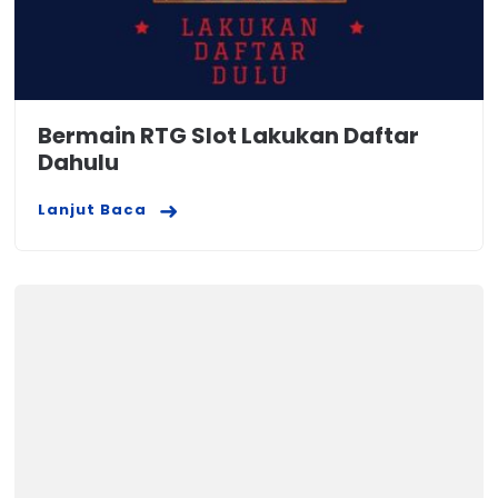
Bermain RTG Slot Lakukan Daftar
Dahulu
Lanjut Baca