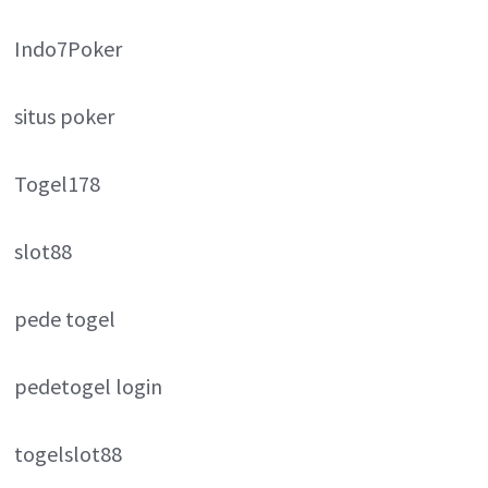
Indo7Poker
situs poker
Togel178
slot88
pede togel
pedetogel login
togelslot88