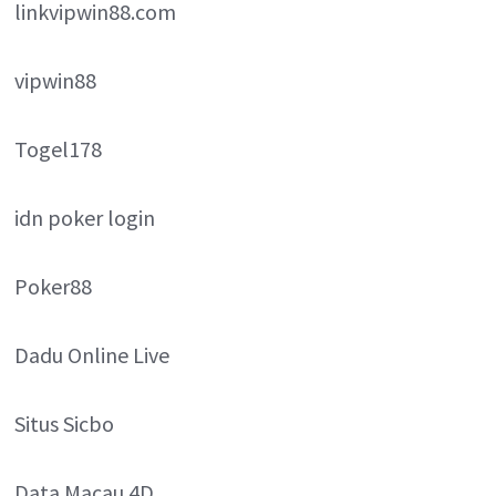
linkvipwin88.com
vipwin88
Togel178
idn poker login
Poker88
Dadu Online Live
Situs Sicbo
Data Macau 4D