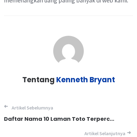
memenangkan uang paling banyak di web kami.
Tentang
Kenneth Bryant
Navigasi
Artikel Sebelumnya
pos
Daftar Nama 10 Laman Toto Terpercaya Hadiah 4d Terbesar Sah 2022
Artikel Selanjutnya