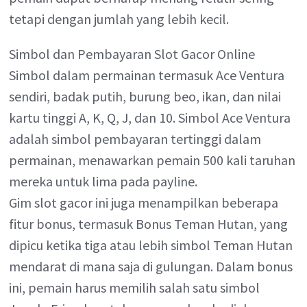
tetapi dengan jumlah yang lebih kecil.
Simbol dan Pembayaran Slot Gacor Online
Simbol dalam permainan termasuk Ace Ventura
sendiri, badak putih, burung beo, ikan, dan nilai
kartu tinggi A, K, Q, J, dan 10. Simbol Ace Ventura
adalah simbol pembayaran tertinggi dalam
permainan, menawarkan pemain 500 kali taruhan
mereka untuk lima pada payline.
Gim slot gacor ini juga menampilkan beberapa
fitur bonus, termasuk Bonus Teman Hutan, yang
dipicu ketika tiga atau lebih simbol Teman Hutan
mendarat di mana saja di gulungan. Dalam bonus
ini, pemain harus memilih salah satu simbol