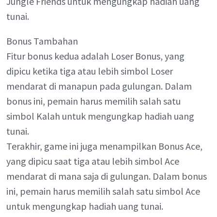
Jungle Friends untuk mengungkap hadiah uang
tunai.
Bonus Tambahan
Fitur bonus kedua adalah Loser Bonus, yang
dipicu ketika tiga atau lebih simbol Loser
mendarat di manapun pada gulungan. Dalam
bonus ini, pemain harus memilih salah satu
simbol Kalah untuk mengungkap hadiah uang
tunai.
Terakhir, game ini juga menampilkan Bonus Ace,
yang dipicu saat tiga atau lebih simbol Ace
mendarat di mana saja di gulungan. Dalam bonus
ini, pemain harus memilih salah satu simbol Ace
untuk mengungkap hadiah uang tunai.