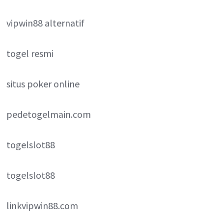
vipwin88 alternatif
togel resmi
situs poker online
pedetogelmain.com
togelslot88
togelslot88
linkvipwin88.com