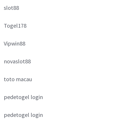
slot88
Togel178
Vipwin88
novaslot88
toto macau
pedetogel login
pedetogel login