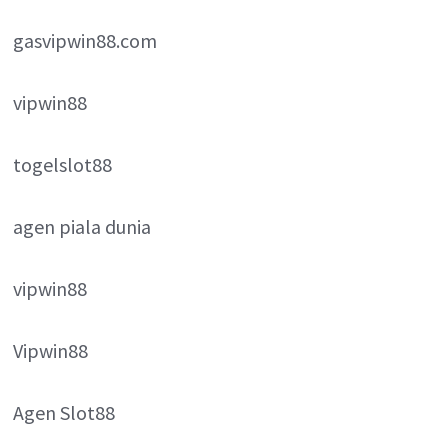
gasvipwin88.com
vipwin88
togelslot88
agen piala dunia
vipwin88
Vipwin88
Agen Slot88