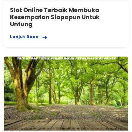
Slot Online Terbaik Membuka
Kesempatan Siapapun Untuk
Untung
Lanjut Baca