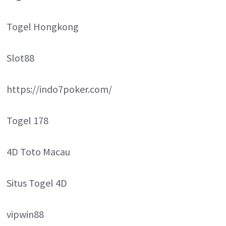
Togel Hongkong
Slot88
https://indo7poker.com/
Togel 178
4D Toto Macau
Situs Togel 4D
vipwin88