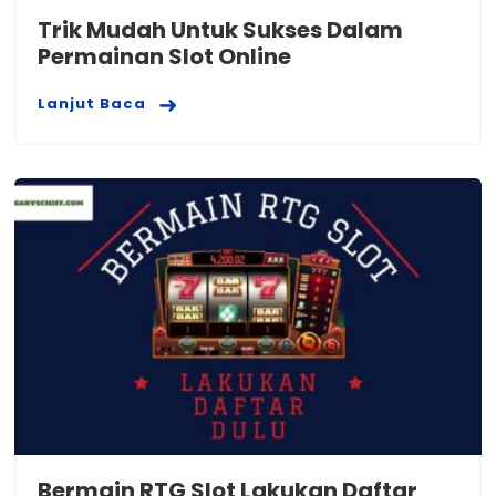
Trik Mudah Untuk Sukses Dalam
Permainan Slot Online
Lanjut Baca
Bermain RTG Slot Lakukan Daftar