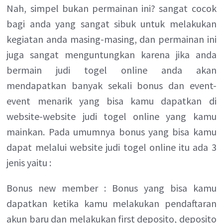
Nah, simpel bukan permainan ini? sangat cocok
bagi anda yang sangat sibuk untuk melakukan
kegiatan anda masing-masing, dan permainan ini
juga sangat menguntungkan karena jika anda
bermain judi togel online anda akan
mendapatkan banyak sekali bonus dan event-
event menarik yang bisa kamu dapatkan di
website-website judi togel online yang kamu
mainkan. Pada umumnya bonus yang bisa kamu
dapat melalui website judi togel online itu ada 3
jenis yaitu :
Bonus new member : Bonus yang bisa kamu
dapatkan ketika kamu melakukan pendaftaran
akun baru dan melakukan first deposito, deposito