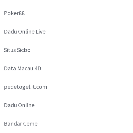
Poker88
Dadu Online Live
Situs Sicbo
Data Macau 4D
pedetogel.it.com
Dadu Online
Bandar Ceme