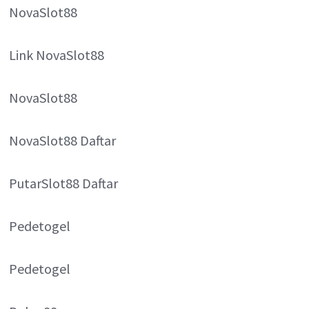
NovaSlot88
Link NovaSlot88
NovaSlot88
NovaSlot88 Daftar
PutarSlot88 Daftar
Pedetogel
Pedetogel