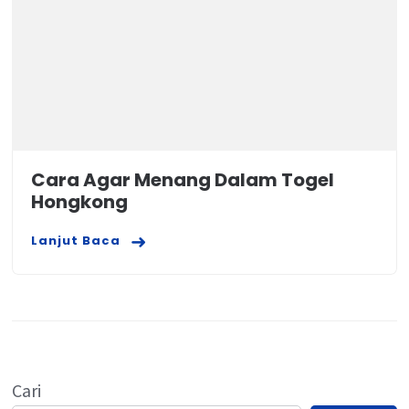
Cara Agar Menang Dalam Togel
Hongkong
Lanjut Baca
Cari