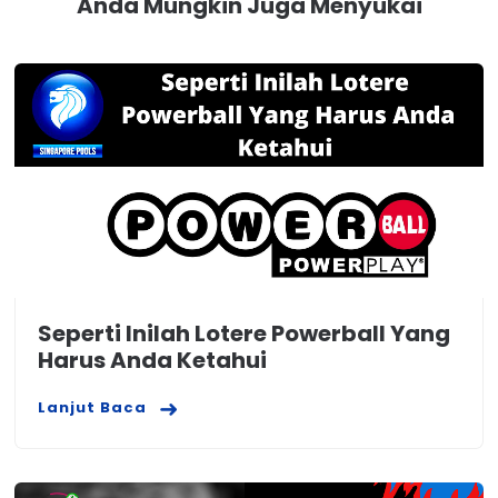
Anda Mungkin Juga Menyukai
Seperti Inilah Lotere Powerball Yang
Harus Anda Ketahui
Lanjut Baca