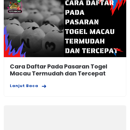
Cara Daftar Pada Pasaran Togel
Macau Termudah dan Tercepat
Lanjut Baca