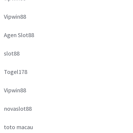
Vipwin88
Agen Slot88
slot88
Togel178
Vipwin88
novaslot88
toto macau