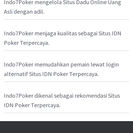
Indo7Poker mengelola Situs
Dadu Online Uang
Asli
dengan adil.
Indo7Poker menjaga kualitas sebagai
Situs IDN
Poker
Terpercaya.
Indo7Poker memudahkan pemain lewat login
alternatif Situs
IDN Poker
Terpercaya.
Indo7Poker dikenal sebagai rekomendasi
Situs
IDN Poker Terpercaya
.