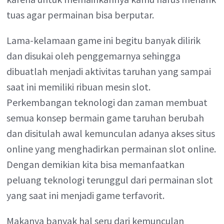
tuas agar permainan bisa berputar.
Lama-kelamaan game ini begitu banyak dilirik
dan disukai oleh penggemarnya sehingga
dibuatlah menjadi aktivitas taruhan yang sampai
saat ini memiliki ribuan mesin slot.
Perkembangan teknologi dan zaman membuat
semua konsep bermain game taruhan berubah
dan disitulah awal kemunculan adanya akses situs
online yang menghadirkan permainan slot online.
Dengan demikian kita bisa memanfaatkan
peluang teknologi terunggul dari permainan slot
yang saat ini menjadi game terfavorit.
Makanya banyak hal seru dari kemunculan