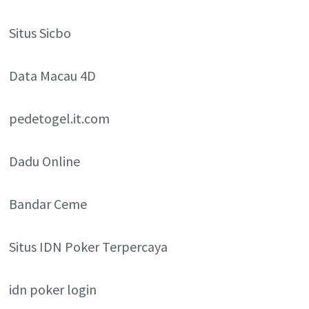
Situs Sicbo
Data Macau 4D
pedetogel.it.com
Dadu Online
Bandar Ceme
Situs IDN Poker Terpercaya
idn poker login