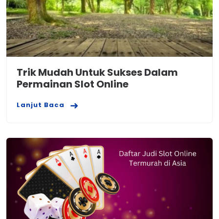
Trik Mudah Untuk Sukses Dalam
Permainan Slot Online
Lanjut Baca