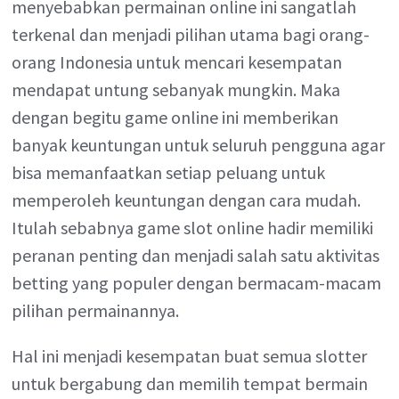
menyebabkan permainan online ini sangatlah
terkenal dan menjadi pilihan utama bagi orang-
orang Indonesia untuk mencari kesempatan
mendapat untung sebanyak mungkin. Maka
dengan begitu game online ini memberikan
banyak keuntungan untuk seluruh pengguna agar
bisa memanfaatkan setiap peluang untuk
memperoleh keuntungan dengan cara mudah.
Itulah sebabnya game slot online hadir memiliki
peranan penting dan menjadi salah satu aktivitas
betting yang populer dengan bermacam-macam
pilihan permainannya.
Hal ini menjadi kesempatan buat semua slotter
untuk bergabung dan memilih tempat bermain