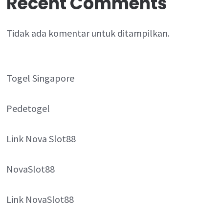
Recent Comments
Tidak ada komentar untuk ditampilkan.
Togel Singapore
Pedetogel
Link Nova Slot88
NovaSlot88
Link NovaSlot88