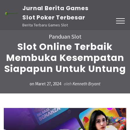
Lompat
Jurnal Berita Games
ke
Slot Poker Terbesar
konten
Berita Terbaru Games Slot
(Tekan
Panduan Slot
Enter)
Slot Online Terbaik
Membuka Kesempatan
Siapapun Untuk Untung
on
Maret 27, 2024
oleh
Kenneth Bryant