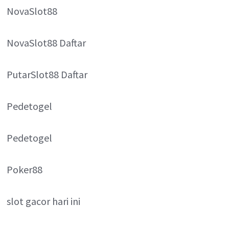
NovaSlot88
NovaSlot88 Daftar
PutarSlot88 Daftar
Pedetogel
Pedetogel
Poker88
slot gacor hari ini