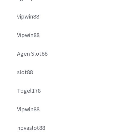
vipwin88
Vipwin88
Agen Slot88
slot88
Togel178
Vipwin88
novaslot88