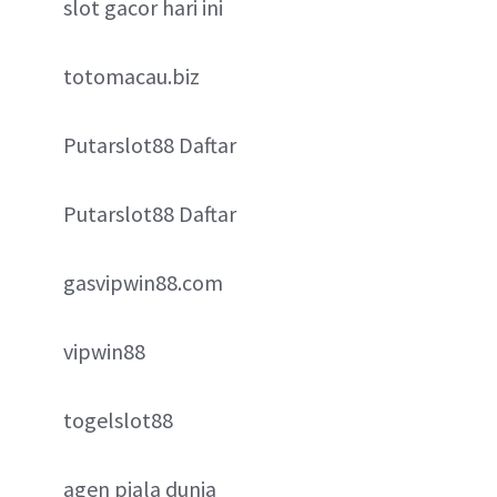
slot gacor hari ini
totomacau.biz
Putarslot88 Daftar
Putarslot88 Daftar
gasvipwin88.com
vipwin88
togelslot88
agen piala dunia