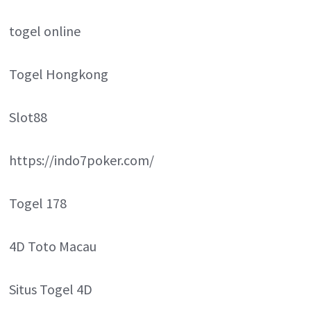
togel online
Togel Hongkong
Slot88
https://indo7poker.com/
Togel 178
4D Toto Macau
Situs Togel 4D