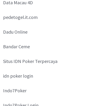
Data Macau 4D
pedetogel.it.com
Dadu Online
Bandar Ceme
Situs IDN Poker Terpercaya
idn poker login
Indo7Poker
Indo7Poker Login