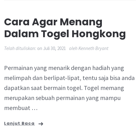
Cara Agar Menang
Dalam Togel Hongkong
Telah dituliskan:
on
Juli 30, 2021
oleh
Kenneth Bryant
Permainan yang menarik dengan hadiah yang
melimpah dan berlipat-lipat, tentu saja bisa anda
dapatkan saat bermain togel. Togel memang
merupakan sebuah permainan yang mampu
membuat …
Lanjut Baca