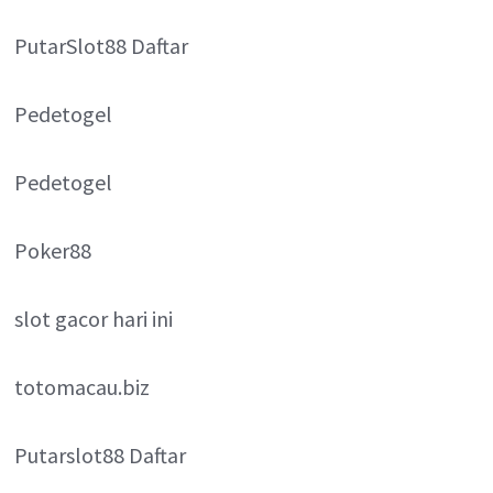
PutarSlot88 Daftar
Pedetogel
Pedetogel
Poker88
slot gacor hari ini
totomacau.biz
Putarslot88 Daftar