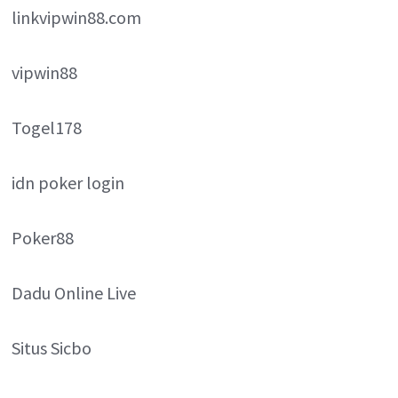
linkvipwin88.com
vipwin88
Togel178
idn poker login
Poker88
Dadu Online Live
Situs Sicbo