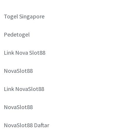
Togel Singapore
Pedetogel
Link Nova Slot88
NovaSlot88
Link NovaSlot88
NovaSlot88
NovaSlot88 Daftar