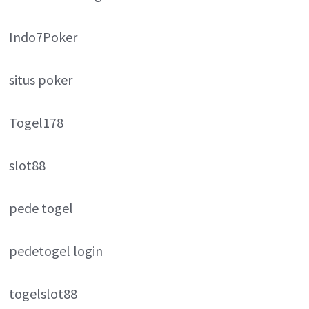
Indo7Poker
situs poker
Togel178
slot88
pede togel
pedetogel login
togelslot88